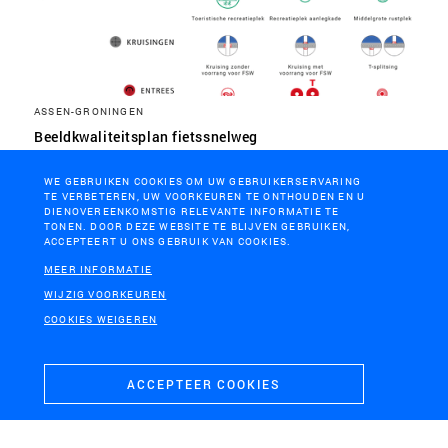
ASSEN-GRONINGEN
Beeldkwaliteitsplan fietssnelweg
WE GEBRUIKEN COOKIES OM UW GEBRUIKERSERVARING
TE VERBETEREN, UW VOORKEUREN TE ONTHOUDEN EN U
DIENOVEREENKOMSTIG RELEVANTE INFORMATIE TE
TONEN. DOOR DEZE WEBSITE TE BLIJVEN GEBRUIKEN,
ACCEPTEERT U ONS GEBRUIK VAN COOKIES.
MEER INFORMATIE
WIJZIG VOORKEUREN
COOKIES WEIGEREN
ACCEPTEER COOKIES
PROVINCIE NOORD-BRABANT
Brabantse Omgevingsvisie