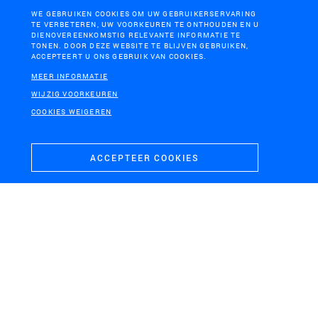
WE GEBRUIKEN COOKIES OM UW GEBRUIKERSERVARING
TE VERBETEREN, UW VOORKEUREN TE ONTHOUDEN EN U
DIENOVEREENKOMSTIG RELEVANTE INFORMATIE TE
TONEN. DOOR DEZE WEBSITE TE BLIJVEN GEBRUIKEN,
ACCEPTEERT U ONS GEBRUIK VAN COOKIES.
MEER INFORMATIE
LEIDSCHE RIJN, UTRECHT
WERVIK, BELGIË
WIJZIG VOORKEUREN
Amaliapark Utrecht
Wonen in een collectieve
COOKIES WEIGEREN
tuin
ACCEPTEER COOKIES