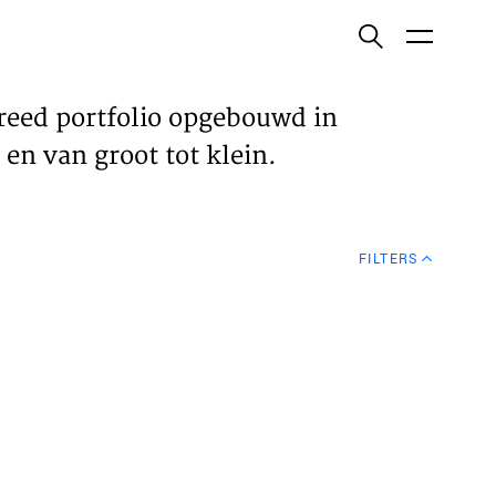
ish
reed portfolio opgebouwd in
en van groot tot klein.
ECTEN
FILTERS
VELDEN
WS