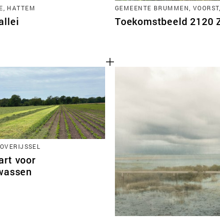
E, HATTEM
GEMEENTE BRUMMEN, VOORST
llei
Toekomstbeeld 2120 Zu
 OVERIJSSEL
rt voor
wassen