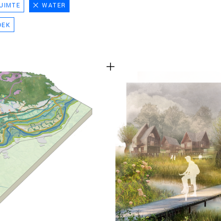
UIMTE
WATER
TEAM
OEK
CONT