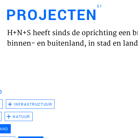
61
PROJECTEN
Engl
H+N+S heeft sinds de oprichting een b
HOME
binnen- en buitenland, in stad en land 
PROJ
WERK
D
VISIE
D
INFRASTRUCTUUR
NATUUR
NIEU
LAND