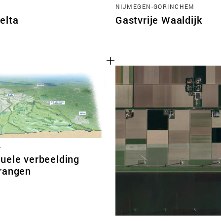
NIJMEGEN-GORINCHEM
elta
Gastvrije Waaldijk
L
uele verbeelding
rangen