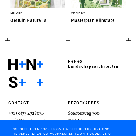
LEIDEN
ARNHEM
Oertuin Naturalis
Masterplan Rijnstate
H+N+S
Landschaps­architecten
CONTACT
BEZOEKADRES
+31 (0)33 4328036
Soesterweg 300
mail@hnsland.nl
3812 BH
Amersfoort
WE GEBRUIKEN COOKIES OM UW GEBRUIKERSERVARING
TE VERBETEREN, UW VOORKEUREN TE ONTHOUDEN EN U