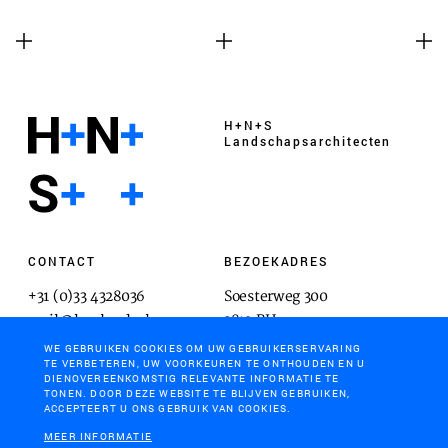
H+N+S
Landschaps­architecten
CONTACT
BEZOEKADRES
+31 (0)33 4328036
Soesterweg 300
mail@hnsland.nl
3812 BH
Amersfoort
WE GEBRUIKEN COOKIES OM UW GEBRUIKERSERVARING
TE VERBETEREN, UW VOORKEUREN TE ONTHOUDEN EN U
DIENOVEREENKOMSTIG RELEVANTE INFORMATIE TE
TONEN. DOOR DEZE WEBSITE TE BLIJVEN GEBRUIKEN,
ACCEPTEERT U ONS GEBRUIK VAN COOKIES.
POSTADRES
MEER INFORMATIE
Postbus 1603