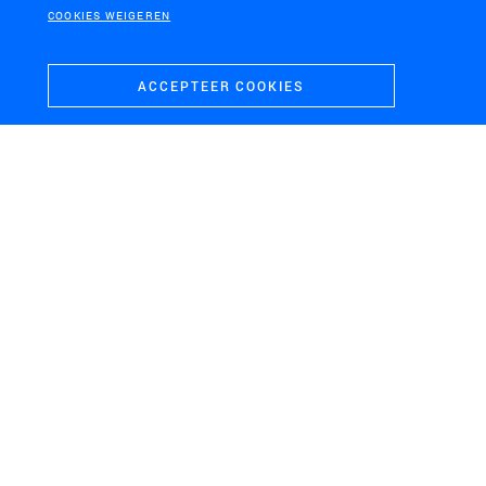
COOKIES WEIGEREN
ACCEPTEER COOKIES
GELDERLAND
Feitenbeeld Droogte Achterhoek