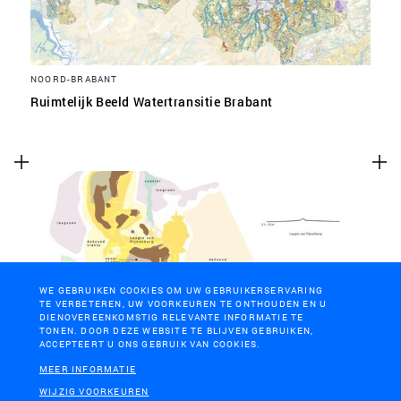
NOORD-BRABANT
Ruimtelijk Beeld Watertransitie Brabant
WE GEBRUIKEN COOKIES OM UW GEBRUIKERSERVARING
TE VERBETEREN, UW VOORKEUREN TE ONTHOUDEN EN U
DIENOVEREENKOMSTIG RELEVANTE INFORMATIE TE
TONEN. DOOR DEZE WEBSITE TE BLIJVEN GEBRUIKEN,
ACCEPTEERT U ONS GEBRUIK VAN COOKIES.
UTRECHTSE HEUVELRUG
MEER INFORMATIE
Ambitiedocument Blauwe Agenda
WIJZIG VOORKEUREN