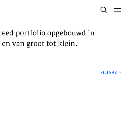
ish
reed portfolio opgebouwd in
en van groot tot klein.
ECTEN
FILTERS
VELDEN
WS