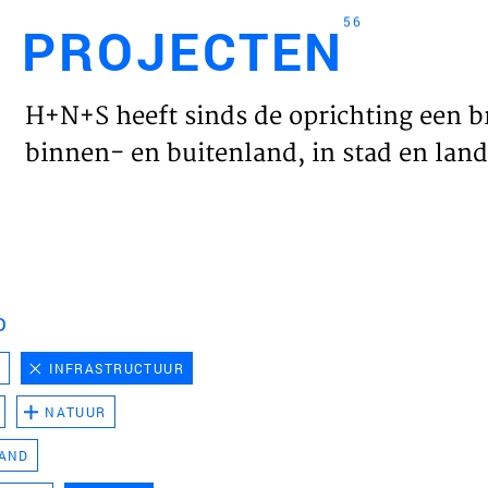
56
PROJECTEN
Engl
H+N+S heeft sinds de oprichting een b
HOME
binnen- en buitenland, in stad en land 
PROJ
WERK
D
VISIE
D
INFRASTRUCTUUR
NATUUR
NIEU
LAND