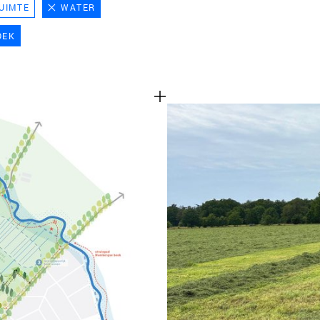
UIMTE
WATER
TEAM
OEK
CONT