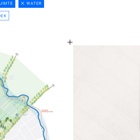
UIMTE
WATER
TEAM
OEK
CONT