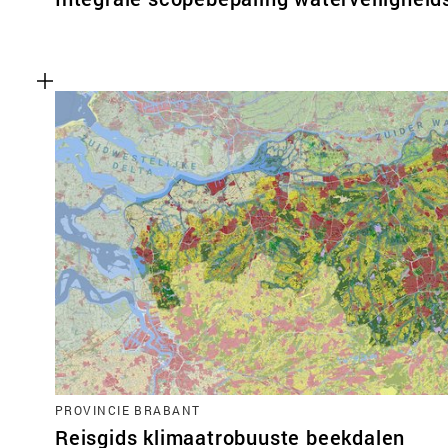
PROVINCIE BRABANT
Reisgids klimaatrobuuste beekdalen