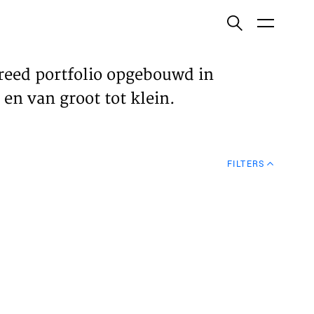
ish
reed portfolio opgebouwd in
en van groot tot klein.
ECTEN
FILTERS
VELDEN
WS