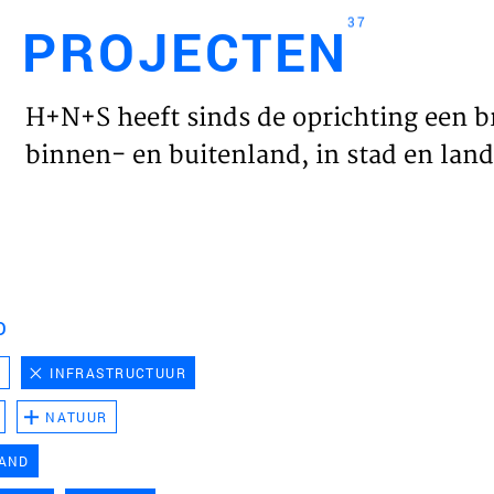
37
PROJECTEN
Engl
H+N+S heeft sinds de oprichting een b
HOME
binnen- en buitenland, in stad en land 
PROJ
WERK
D
VISIE
D
INFRASTRUCTUUR
NATUUR
NIEU
LAND