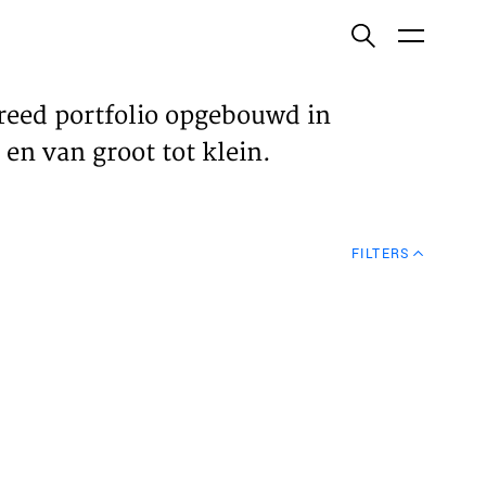
ish
reed portfolio opgebouwd in
en van groot tot klein.
ECTEN
FILTERS
VELDEN
WS