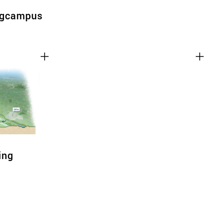
rgcampus
ing