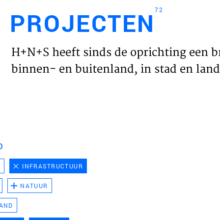
72
PROJECTEN
Engl
H+N+S heeft sinds de oprichting een b
HOME
binnen- en buitenland, in stad en land 
PROJ
WERK
D
VISIE
D
INFRASTRUCTUUR
NATUUR
NIEU
LAND