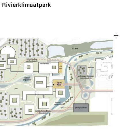
f Rivierklimaatpark