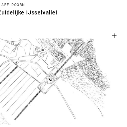
, APELDOORN
idelijke IJsselvallei