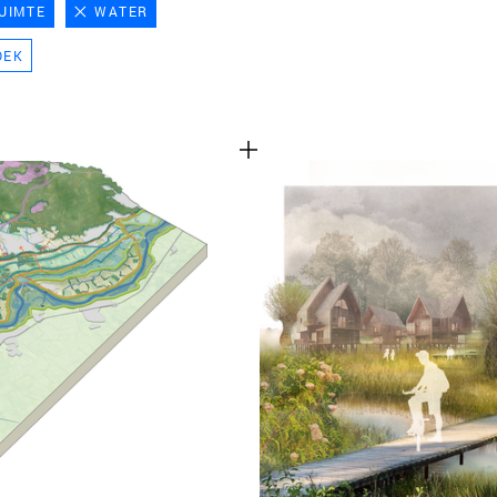
UIMTE
WATER
TEAM
OEK
CONT