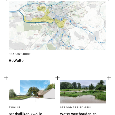
BRABANT-OOST
HoWaBo
ZWOLLE
STROOMGEBIED GEUL
Stadsdijken Zwolle
Water vasthouden en