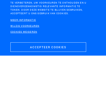
TE VERBETEREN, UW VOORKEUREN TE ONTHOUDEN EN U
MAASVLAKTE, ROTTERDAM
ARNAVUTKÖY, ISTANBUL
DIENOVEREENKOMSTIG RELEVANTE INFORMATIE TE
TONEN. DOOR DEZE WEBSITE TE BLIJVEN GEBRUIKEN,
Masterplan en
Atelier Istanbul
ACCEPTEERT U ONS GEBRUIK VAN COOKIES.
inrichtingsplan
MaasvlaktePlaza
MEER INFORMATIE
WIJZIG VOORKEUREN
COOKIES WEIGEREN
ACCEPTEER COOKIES
KINDERDIJK, ALBLASSERWAARD
Gebiedsvisie Kinderdijk