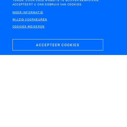
TONEN. DOOR DEZE WEBSITE TE BLIJVEN GEBRUIKEN,
ACCEPTEERT U ONS GEBRUIK VAN COOKIES.
MEER INFORMATIE
WIJZIG VOORKEUREN
COOKIES WEIGEREN
ACCEPTEER COOKIES
EEFDE
Sluis Eefde
AMSTERDAM
NOORDZEE
A9 Gaasperdammerweg
2050 - An Energetic
Odyssey