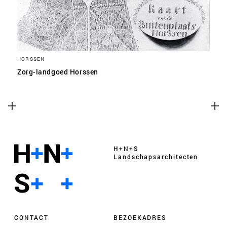
HORSSEN
Zorg-landgoed Horssen
H+N+S
Landschaps­architecten
CONTACT
BEZOEKADRES