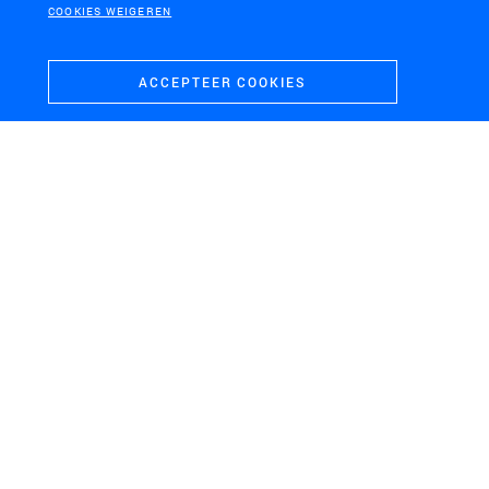
COOKIES WEIGEREN
ACCEPTEER COOKIES
KAAPSTAD, ZUID-AFRIKA
From borders to bridges, Cape Town