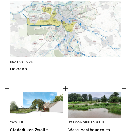
BRABANT-OOST
HoWaBo
ZWOLLE
STROOMGEBIED GEUL
Stadsdijken Zwolle
Water vasthouden en