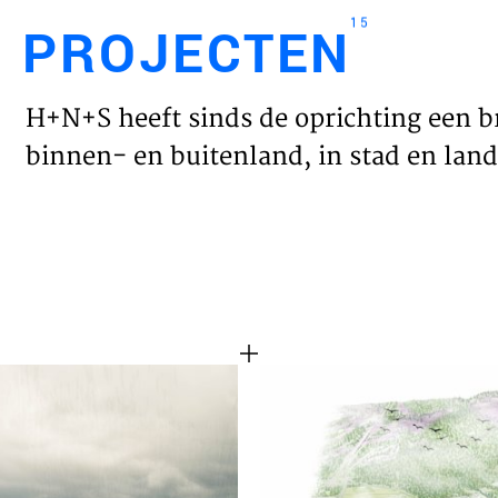
15
PROJECTEN
Engl
H+N+S heeft sinds de oprichting een b
HOME
binnen- en buitenland, in stad en land 
PROJ
WERK
VISIE
NIEU