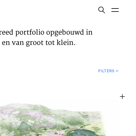
ish
reed portfolio opgebouwd in
en van groot tot klein.
ECTEN
FILTERS
VELDEN
WS