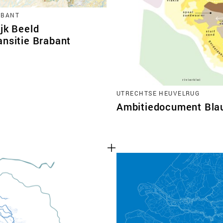
ABANT
jk Beeld
ansitie Brabant
UTRECHTSE HEUVELRUG
Ambitiedocument Bla