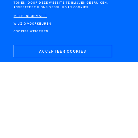
TONEN. DOOR DEZE WEBSITE TE BLIJVEN GEBRUIKEN,
ACCEPTEERT U ONS GEBRUIK VAN COOKIES.
MEER INFORMATIE
WIJZIG VOORKEUREN
ASSEN-GRONINGEN
COOKIES WEIGEREN
Ideeënronde fietssnelweg
ACCEPTEER COOKIES
WAALDIJK
De Adaptieve Dijk