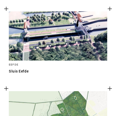
EEFDE
Sluis Eefde