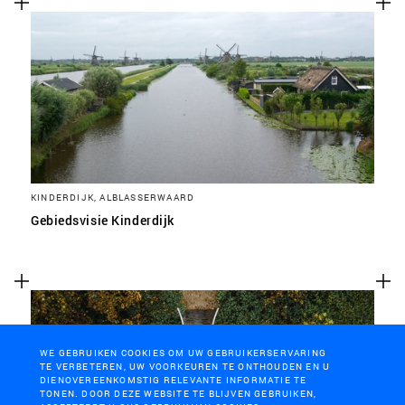
KINDERDIJK, ALBLASSERWAARD
Gebiedsvisie Kinderdijk
WE GEBRUIKEN COOKIES OM UW GEBRUIKERSERVARING
TE VERBETEREN, UW VOORKEUREN TE ONTHOUDEN EN U
DIENOVEREENKOMSTIG RELEVANTE INFORMATIE TE
TONEN. DOOR DEZE WEBSITE TE BLIJVEN GEBRUIKEN,