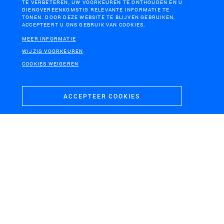
TE VERBETEREN, UW VOORKEUREN TE ONTHOUDEN EN U
DIENOVEREENKOMSTIG RELEVANTE INFORMATIE TE
TONEN. DOOR DEZE WEBSITE TE BLIJVEN GEBRUIKEN,
ACCEPTEERT U ONS GEBRUIK VAN COOKIES.
MEER INFORMATIE
H+N+S
WIJZIG VOORKEUREN
Landschaps­architecten
COOKIES WEIGEREN
ACCEPTEER COOKIES
CONTACT
BEZOEKADRES
+31 (0)33 4328036
Soesterweg 300
mail@hnsland.nl
3812 BH
Amersfoort
POSTADRES
Postbus 1603
3800 BP