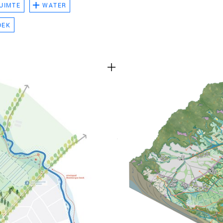
UIMTE
WATER
TEAM
OEK
CONT