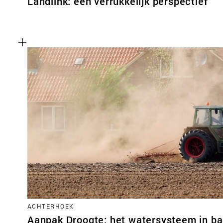
Landlink: een verrukkelijk perspectief
ACHTERHOEK
Aanpak Droogte: het watersysteem in ba