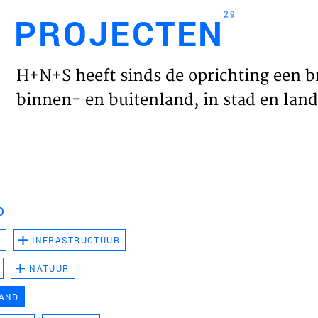
29
PROJECTEN
Engl
H+N+S heeft sinds de oprichting een b
HOME
binnen- en buitenland, in stad en land 
PROJ
WERK
D
VISIE
D
INFRASTRUCTUUR
NATUUR
NIEU
LAND