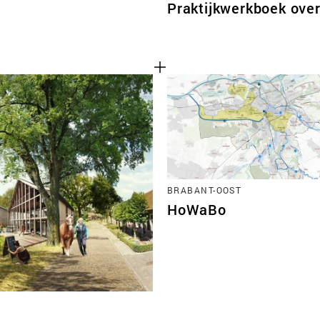
Praktijkwerkboek ove
BRABANT-OOST
HoWaBo