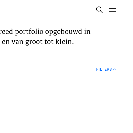
ish
reed portfolio opgebouwd in
en van groot tot klein.
ECTEN
FILTERS
VELDEN
WS