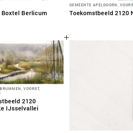
GEMEENTE APELDOORN, VOORST
Boxtel Berlicum
Toekomstbeeld 2120 No
BRUMMEN, VOORST,
N
tbeeld 2120
ke IJsselvallei