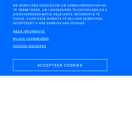
WE GEBRUIKEN COOKIES OM UW GEBRUIKERSERVARING
TE VERBETEREN, UW VOORKEUREN TE ONTHOUDEN EN U
DIENOVEREENKOMSTIG RELEVANTE INFORMATIE TE
NOORD-BRABANT
TONEN. DOOR DEZE WEBSITE TE BLIJVEN GEBRUIKEN,
ACCEPTEERT U ONS GEBRUIK VAN COOKIES.
Ruimtelijk Beeld Watertransitie Brabant
MEER INFORMATIE
WIJZIG VOORKEUREN
COOKIES WEIGEREN
ACCEPTEER COOKIES
UTRECHTSE HEUVELRUG
Ambitiedocument Blauwe Agenda