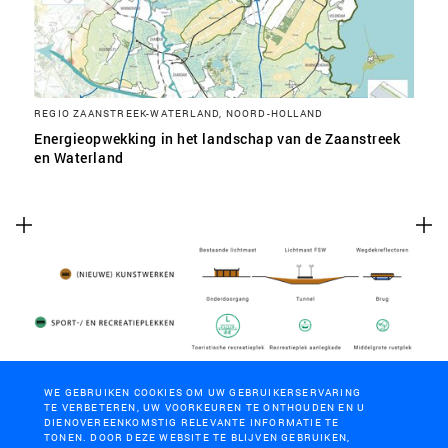
REGIO ZAANSTREEK-WATERLAND, NOORD-HOLLAND
Energieopwekking in het landschap van de Zaanstreek
en Waterland
WE GEBRUIKEN COOKIES OM UW GEBRUIKERSERVARING
TE VERBETEREN, UW VOORKEUREN TE ONTHOUDEN EN U
DIENOVEREENKOMSTIG RELEVANTE INFORMATIE TE
TONEN. DOOR DEZE WEBSITE TE BLIJVEN GEBRUIKEN,
ASSEN-GRONINGEN