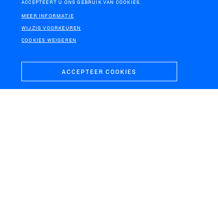
ACCEPTEERT U ONS GEBRUIK VAN COOKIES.
Beeldkwaliteitsplan fietssnelweg
MEER INFORMATIE
WIJZIG VOORKEUREN
COOKIES WEIGEREN
ACCEPTEER COOKIES
PROVINCIE NOORD-BRABANT
PROVINCIE OVERIJSSEL
Brabantse
Energie-opwekking in de
Omgevingsvisie
landschappen van
Overijssel