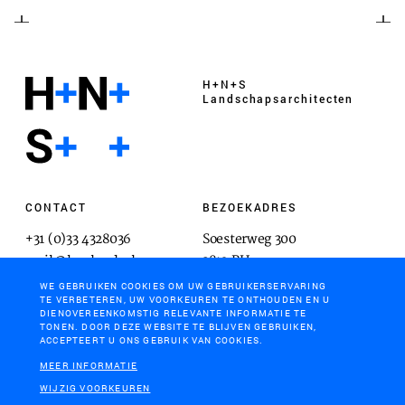
H+N+S
Landschaps­architecten
CONTACT
BEZOEKADRES
+31 (0)33 4328036
Soesterweg 300
mail@hnsland.nl
3812 BH
Amersfoort
WE GEBRUIKEN COOKIES OM UW GEBRUIKERSERVARING
TE VERBETEREN, UW VOORKEUREN TE ONTHOUDEN EN U
DIENOVEREENKOMSTIG RELEVANTE INFORMATIE TE
TONEN. DOOR DEZE WEBSITE TE BLIJVEN GEBRUIKEN,
ACCEPTEERT U ONS GEBRUIK VAN COOKIES.
POSTADRES
MEER INFORMATIE
Postbus 1603
WIJZIG VOORKEUREN
3800 BP