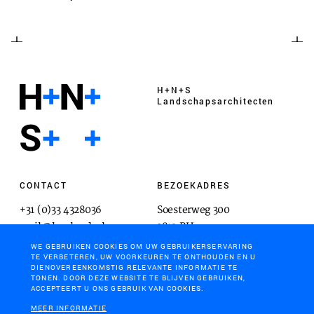
H+N+S
Landschaps­architecten
CONTACT
BEZOEKADRES
+31 (0)33 4328036
Soesterweg 300
mail@hnsland.nl
3812 BH
Amersfoort
WE GEBRUIKEN COOKIES OM UW GEBRUIKERSERVARING
TE VERBETEREN, UW VOORKEUREN TE ONTHOUDEN EN U
DIENOVEREENKOMSTIG RELEVANTE INFORMATIE TE
TONEN. DOOR DEZE WEBSITE TE BLIJVEN GEBRUIKEN,
ACCEPTEERT U ONS GEBRUIK VAN COOKIES.
POSTADRES
MEER INFORMATIE