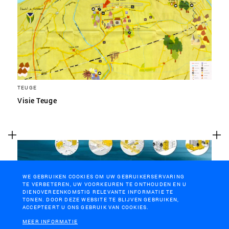
TEUGE
Visie Teuge
WE GEBRUIKEN COOKIES OM UW GEBRUIKERSERVARING
TE VERBETEREN, UW VOORKEUREN TE ONTHOUDEN EN U
DIENOVEREENKOMSTIG RELEVANTE INFORMATIE TE
TONEN. DOOR DEZE WEBSITE TE BLIJVEN GEBRUIKEN,
ACCEPTEERT U ONS GEBRUIK VAN COOKIES.
MEER INFORMATIE