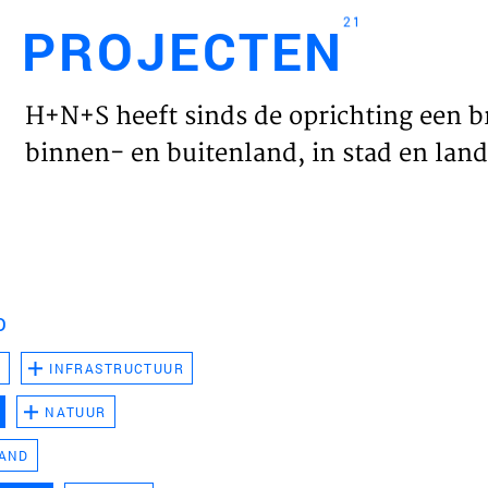
21
PROJECTEN
Engl
H+N+S heeft sinds de oprichting een b
HOME
binnen- en buitenland, in stad en land 
PROJ
WERK
D
VISIE
D
INFRASTRUCTUUR
NATUUR
NIEU
LAND