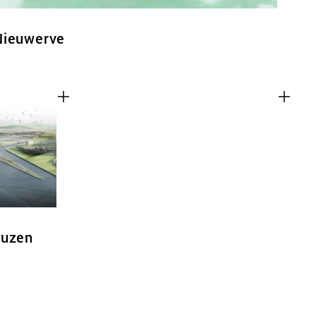
Nieuwerve
euzen