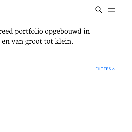
ish
reed portfolio opgebouwd in
en van groot tot klein.
ECTEN
FILTERS
VELDEN
WS