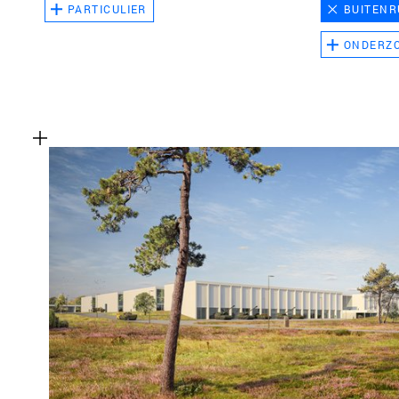
PARTICULIER
BUITENR
ONDERZ