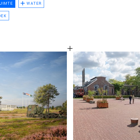
UIMTE
WATER
TEAM
OEK
CONT