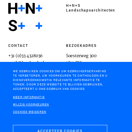
H+N+S
Landschaps­architecten
CONTACT
BEZOEKADRES
+31 (0)33 4328036
Soesterweg 300
mail@hnsland.nl
3812 BH
Amersfoort
WE GEBRUIKEN COOKIES OM UW GEBRUIKERSERVARING
TE VERBETEREN, UW VOORKEUREN TE ONTHOUDEN EN U
DIENOVEREENKOMSTIG RELEVANTE INFORMATIE TE
TONEN. DOOR DEZE WEBSITE TE BLIJVEN GEBRUIKEN,
ACCEPTEERT U ONS GEBRUIK VAN COOKIES.
POSTADRES
MEER INFORMATIE
Postbus 1603
WIJZIG VOORKEUREN
3800 BP
COOKIES WEIGEREN
Amersfoort
ACCEPTEER COOKIES