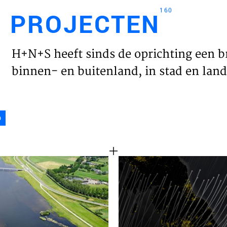
160
PROJECTEN
Engl
H+N+S heeft sinds de oprichting een b
HOME
binnen- en buitenland, in stad en land 
PROJ
D
WERK
VISIE
NIEU