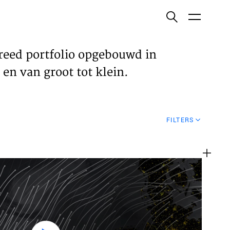
ish
reed portfolio opgebouwd in
en van groot tot klein.
ECTEN
FILTERS
VELDEN
WS