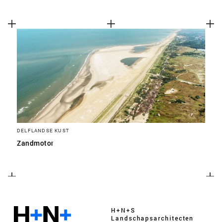
DELFLANDSE KUST
Zandmotor
H+N+S
Landschaps­architecten