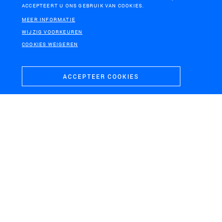
ACCEPTEERT U ONS GEBRUIK VAN COOKIES.
MEER INFORMATIE
WIJZIG VOORKEUREN
COOKIES WEIGEREN
ACCEPTEER COOKIES
IJSSELDELTA, KAMPEN
Ruimte voor de Rivier IJsseldelta
FRIESLAND
ZUIDWESTELIJKE DELTA
Landschapsplan Centrale
IPDD
As