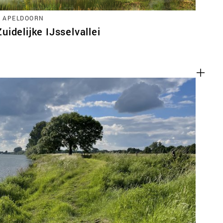
, APELDOORN
idelijke IJsselvallei