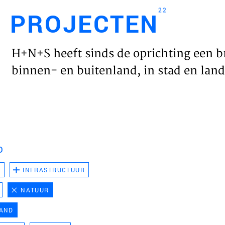
22
PROJECTEN
Engl
H+N+S heeft sinds de oprichting een b
HOME
binnen- en buitenland, in stad en land 
PROJ
WERK
D
VISIE
D
INFRASTRUCTUUR
NATUUR
NIEU
LAND