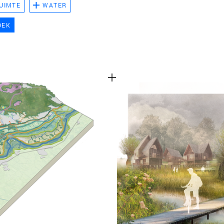
UIMTE
WATER
TEAM
OEK
CONT