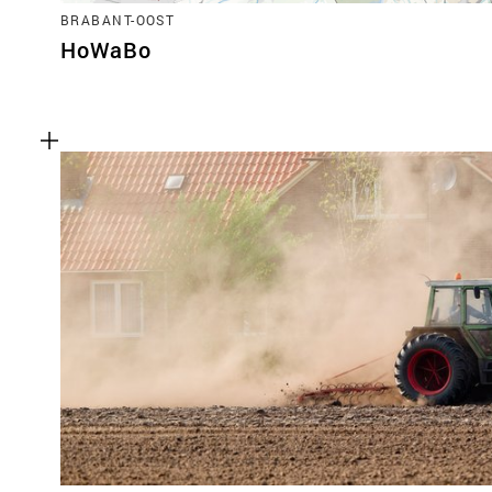
BRABANT-OOST
HoWaBo