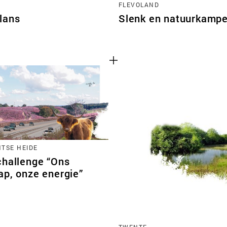
FLEVOLAND
lans
Slenk en natuurkampe
TSE HEIDE
challenge “Ons
ap, onze energie”
TWENTE