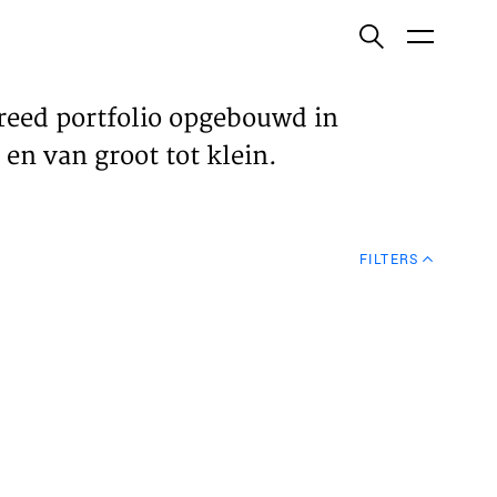
ish
reed portfolio opgebouwd in
en van groot tot klein.
ECTEN
FILTERS
VELDEN
WS