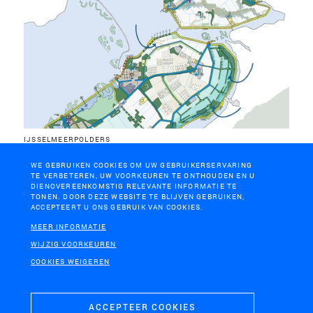
IJSSELMEERPOLDERS
Watervisie Zuiderzeeland
WE GEBRUIKEN COOKIES OM UW GEBRUIKERSERVARING
TE VERBETEREN, UW VOORKEUREN TE ONTHOUDEN EN U
DIENOVEREENKOMSTIG RELEVANTE INFORMATIE TE
TONEN. DOOR DEZE WEBSITE TE BLIJVEN GEBRUIKEN,
ACCEPTEERT U ONS GEBRUIK VAN COOKIES.
MEER INFORMATIE
WIJZIG VOORKEUREN
COOKIES WEIGEREN
ACCEPTEER COOKIES