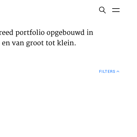
ish
reed portfolio opgebouwd in
en van groot tot klein.
ECTEN
FILTERS
VELDEN
WS