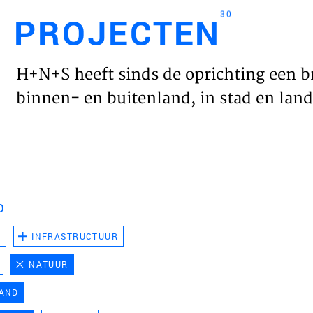
30
PROJECTEN
Engl
H+N+S heeft sinds de oprichting een b
HOME
binnen- en buitenland, in stad en land 
PROJ
WERK
D
VISIE
D
INFRASTRUCTUUR
NATUUR
NIEU
LAND