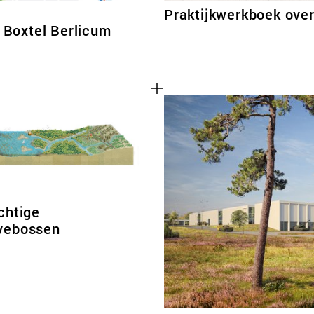
Praktijkwerkboek ove
Boxtel Berlicum
chtige
vebossen