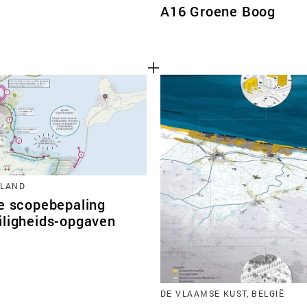
A16 Groene Boog
LLAND
le scopebepaling
iligheids-opgaven
DE VLAAMSE KUST, BELGIË