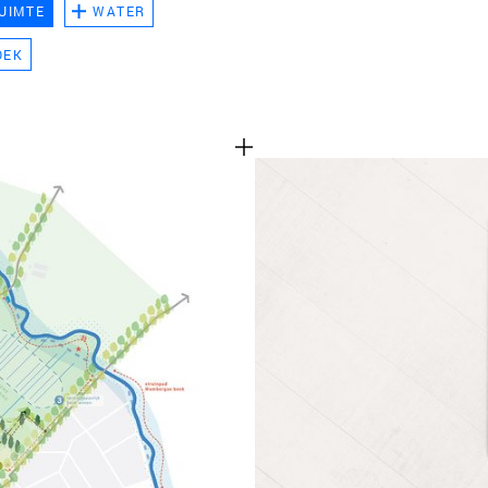
UIMTE
WATER
TEAM
OEK
CONT