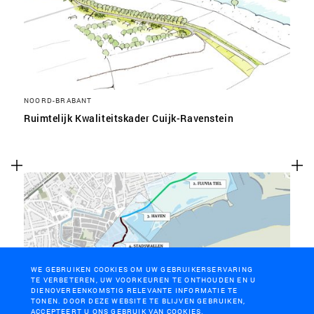
NOORD-BRABANT
Ruimtelijk Kwaliteitskader Cuijk-Ravenstein
WE GEBRUIKEN COOKIES OM UW GEBRUIKERSERVARING
TE VERBETEREN, UW VOORKEUREN TE ONTHOUDEN EN U
DIENOVEREENKOMSTIG RELEVANTE INFORMATIE TE
TONEN. DOOR DEZE WEBSITE TE BLIJVEN GEBRUIKEN,
ACCEPTEERT U ONS GEBRUIK VAN COOKIES.