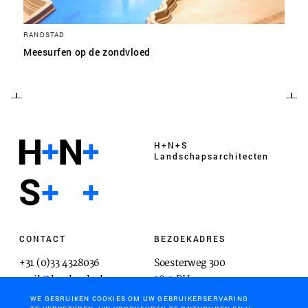
RANDSTAD
Meesurfen op de zondvloed
H+N+S
Landschaps­architecten
CONTACT
BEZOEKADRES
+31 (0)33 4328036
Soesterweg 300
mail@hnsland.nl
3812 BH
Amersfoort
WE GEBRUIKEN COOKIES OM UW GEBRUIKERSERVARING