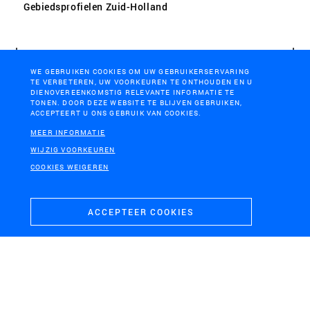
Gebiedsprofielen Zuid-Holland
WE GEBRUIKEN COOKIES OM UW GEBRUIKERSERVARING
TE VERBETEREN, UW VOORKEUREN TE ONTHOUDEN EN U
DIENOVEREENKOMSTIG RELEVANTE INFORMATIE TE
TONEN. DOOR DEZE WEBSITE TE BLIJVEN GEBRUIKEN,
ACCEPTEERT U ONS GEBRUIK VAN COOKIES.
MEER INFORMATIE
WIJZIG VOORKEUREN
COOKIES WEIGEREN
OOST-VLAANDEREN
ACCEPTEER COOKIES
Windenergie E40-zone