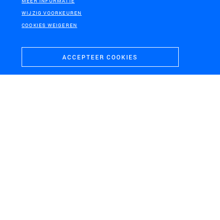
MEER INFORMATIE
WIJZIG VOORKEUREN
COOKIES WEIGEREN
ACCEPTEER COOKIES
HOEVELAKEN
Knooppunt Hoevelaken
UITHOF, UTRECHT
IJMUIDEN
Nieuwe huisvesting RIVM
Zeesluis IJmuiden