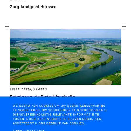
Zorg-landgoed Horssen
IJSSELDELTA, KAMPEN
Ruimte voor de Rivier IJsseldelta
WE GEBRUIKEN COOKIES OM UW GEBRUIKERSERVARING
TE VERBETEREN, UW VOORKEUREN TE ONTHOUDEN EN U
DIENOVEREENKOMSTIG RELEVANTE INFORMATIE TE
TONEN. DOOR DEZE WEBSITE TE BLIJVEN GEBRUIKEN,
ACCEPTEERT U ONS GEBRUIK VAN COOKIES.