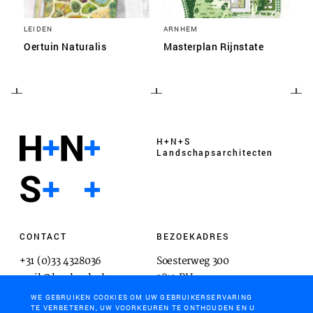
LEIDEN
ARNHEM
Oertuin Naturalis
Masterplan Rijnstate
H+N+S
Landschaps­architecten
CONTACT
BEZOEKADRES
+31 (0)33 4328036
Soesterweg 300
mail@hnsland.nl
3812 BH
Amersfoort
WE GEBRUIKEN COOKIES OM UW GEBRUIKERSERVARING
TE VERBETEREN, UW VOORKEUREN TE ONTHOUDEN EN U