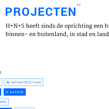
20
PROJECTEN
Engl
H+N+S heeft sinds de oprichting een b
HOME
binnen- en buitenland, in stad en land 
PROJ
WERK
D
VISIE
D
INFRASTRUCTUUR
NATUUR
NIEU
LAND