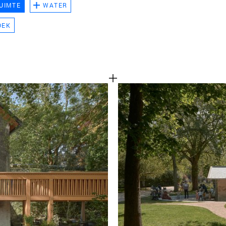
UIMTE
WATER
TEAM
OEK
CONT