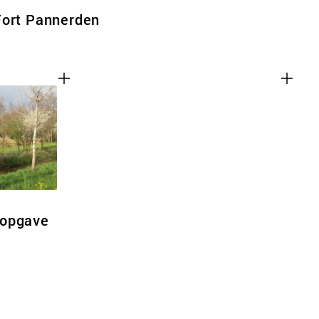
Fort Pannerden
popgave