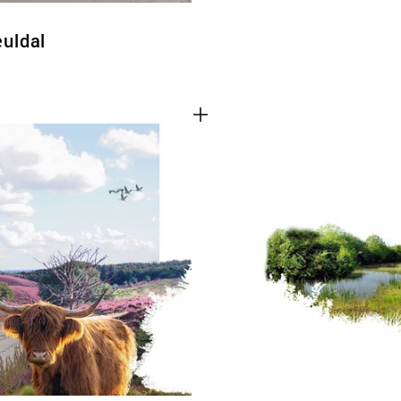
euldal