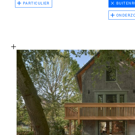
PARTICULIER
BUITENR
ONDERZ