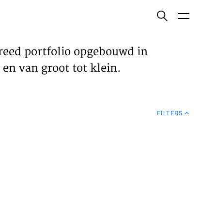
ish
reed portfolio opgebouwd in
en van groot tot klein.
ECTEN
FILTERS
VELDEN
WS