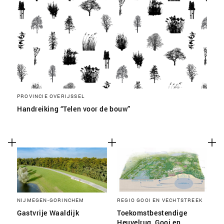
PROVINCIE OVERIJSSEL
Handreiking “Telen voor de bouw”
NIJMEGEN-GORINCHEM
REGIO GOOI EN VECHTSTREEK
Gastvrije Waaldijk
Toekomstbestendige
Heuvelrug, Gooi en