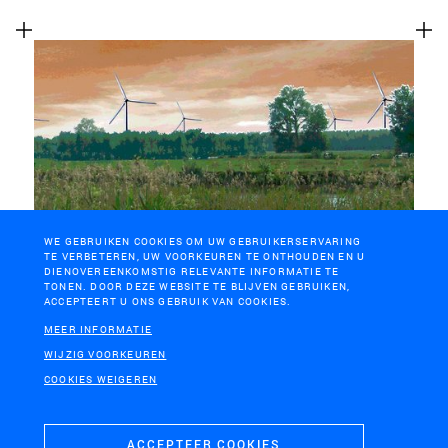
WE GEBRUIKEN COOKIES OM UW GEBRUIKERSERVARING
OOST-VLAANDEREN
TE VERBETEREN, UW VOORKEUREN TE ONTHOUDEN EN U
Windenergie E40-zone
DIENOVEREENKOMSTIG RELEVANTE INFORMATIE TE
TONEN. DOOR DEZE WEBSITE TE BLIJVEN GEBRUIKEN,
ACCEPTEERT U ONS GEBRUIK VAN COOKIES.
MEER INFORMATIE
WIJZIG VOORKEUREN
COOKIES WEIGEREN
ACCEPTEER COOKIES