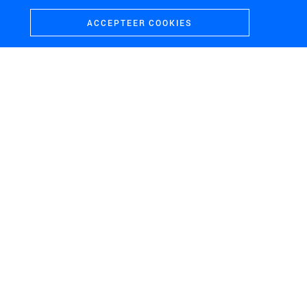
ACCEPTEER COOKIES
IJSSELDELTA, KAMPEN
HOEVELAKEN
Ruimte voor de Rivier
Knooppunt Hoevelaken
IJsseldelta
IJMUIDEN