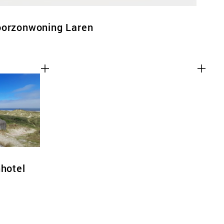
oorzonwoning Laren
nhotel