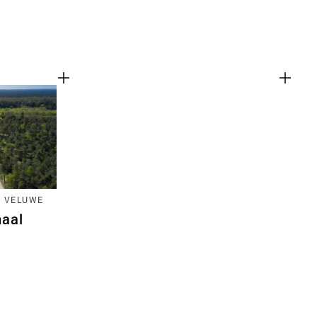
E VELUWE
naal