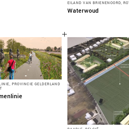
EILAND VAN BRIENENOORD, R
Waterwoud
LINIE, PROVINCIE GELDERLAND
T
menlinie
BAARLE, BELGIË