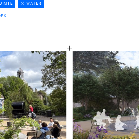
UIMTE
WATER
TEAM
OEK
CONT