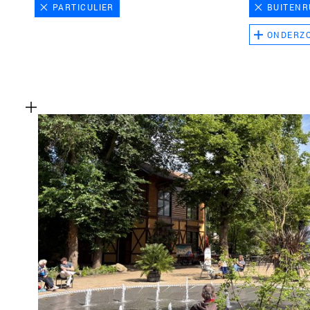
PARTICULIER
BUITENR
ONDERZ