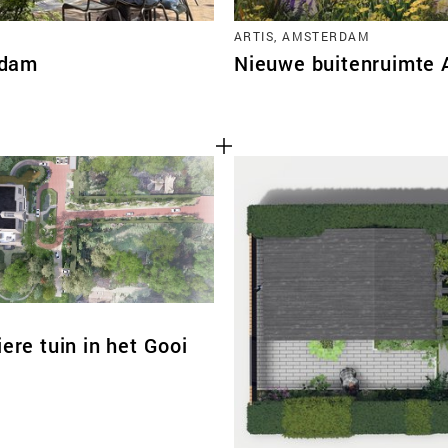
ARTIS, AMSTERDAM
rdam
Nieuwe buitenruimte 
iere tuin in het Gooi