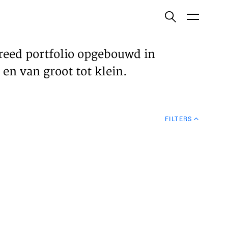
ish
reed portfolio opgebouwd in
en van groot tot klein.
ECTEN
FILTERS
VELDEN
WS