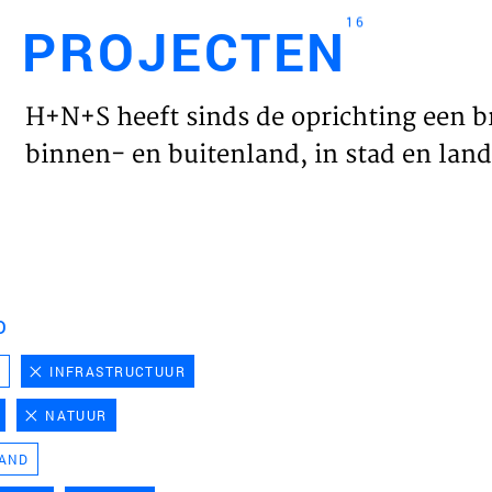
16
PROJECTEN
Engl
H+N+S heeft sinds de oprichting een b
HOME
binnen- en buitenland, in stad en land 
PROJ
WERK
D
VISIE
D
INFRASTRUCTUUR
NATUUR
NIEU
LAND