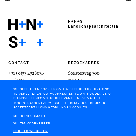
H+N+S
Landschaps­architecten
CONTACT
BEZOEKADRES
+31 (0)33 4328036
Soesterweg 300
mail@hnsland.nl
3812 BH
Amersfoort
WE GEBRUIKEN COOKIES OM UW GEBRUIKERSERVARING
TE VERBETEREN, UW VOORKEUREN TE ONTHOUDEN EN U
DIENOVEREENKOMSTIG RELEVANTE INFORMATIE TE
TONEN. DOOR DEZE WEBSITE TE BLIJVEN GEBRUIKEN,
ACCEPTEERT U ONS GEBRUIK VAN COOKIES.
POSTADRES
MEER INFORMATIE
Postbus 1603
WIJZIG VOORKEUREN
3800 BP
COOKIES WEIGEREN
Amersfoort