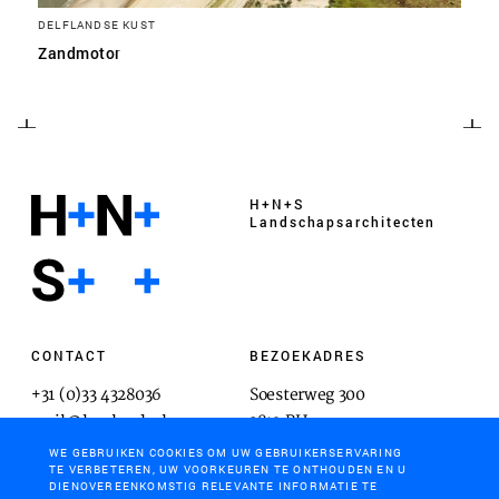
DELFLANDSE KUST
Zandmotor
H+N+S
Landschaps­architecten
CONTACT
BEZOEKADRES
+31 (0)33 4328036
Soesterweg 300
mail@hnsland.nl
3812 BH
Amersfoort
WE GEBRUIKEN COOKIES OM UW GEBRUIKERSERVARING
TE VERBETEREN, UW VOORKEUREN TE ONTHOUDEN EN U
DIENOVEREENKOMSTIG RELEVANTE INFORMATIE TE