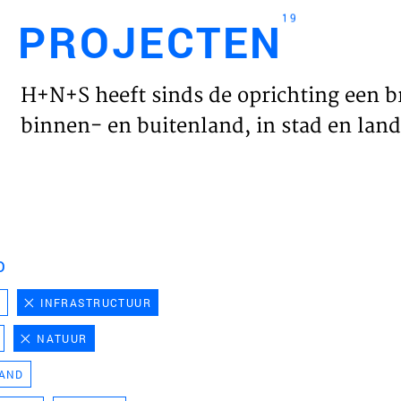
19
PROJECTEN
Engl
H+N+S heeft sinds de oprichting een b
HOME
binnen- en buitenland, in stad en land 
PROJ
WERK
D
VISIE
D
INFRASTRUCTUUR
NATUUR
NIEU
LAND