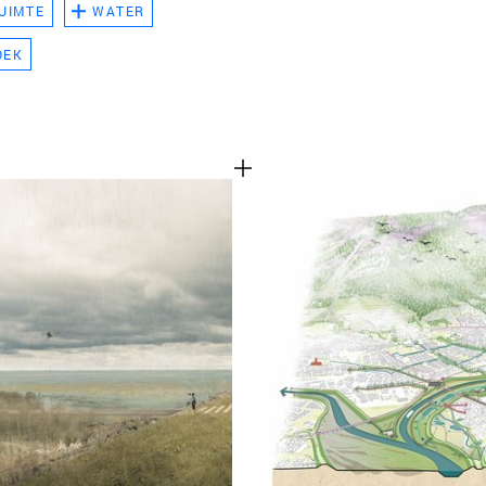
UIMTE
WATER
TEAM
OEK
CONT