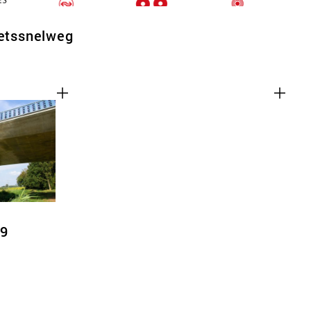
ietssnelweg
69