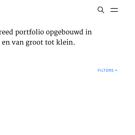
ish
reed portfolio opgebouwd in
en van groot tot klein.
ECTEN
FILTERS
VELDEN
WS