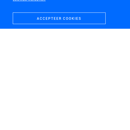
ACCEPTEER COOKIES
AMERSFOORT
GEMEENTE VLISSINGEN
Ecologische
Visie Stadslandgoed
voorzieningen
Nieuwerve
grootschalige
infrastructuur