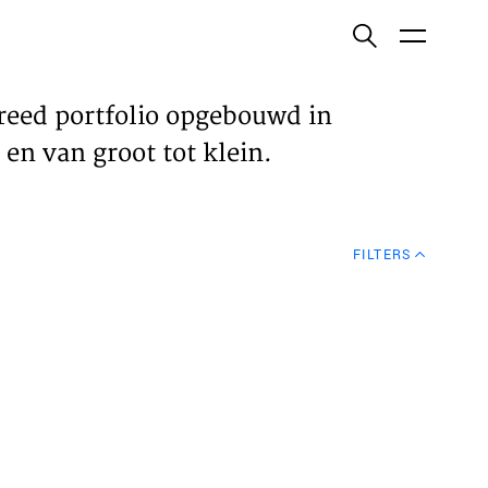
ish
reed portfolio opgebouwd in
en van groot tot klein.
ECTEN
FILTERS
VELDEN
WS