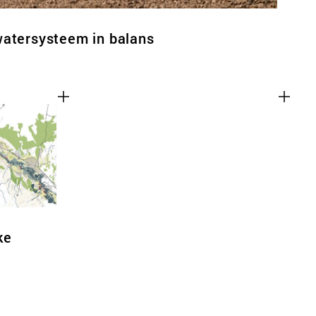
watersysteem in balans
ke