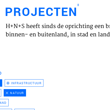
8
PROJECTEN
Engl
H+N+S heeft sinds de oprichting een b
HOME
binnen- en buitenland, in stad en land 
PROJ
WERK
D
VISIE
D
INFRASTRUCTUUR
NATUUR
NIEU
LAND