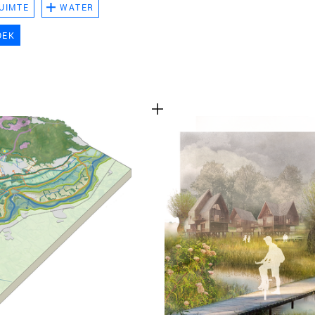
UIMTE
WATER
TEAM
OEK
CONT