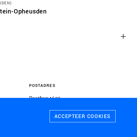
SDEN)
m inhoud van websites van derden,
stein-Opheusden
 te sluiten. Als u dit uitschakelt, kan
liteit van de website worden
ies
u relevante advertenties te tonen op
pps, zoals Facebook en Instagram. We
 koppelen aan de verschillende
 evenals gegevens over de advertenties
POSTADRES
rtentieprestaties te meten en
Postbus 1603
 te schakelen.
3800 BP
Amersfoort
ACCEPTEER COOKIES
 ALLE COOKIES
SLA VOORKEUREN OP