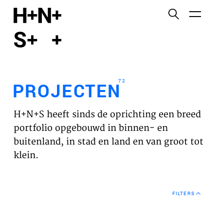
English
Functionele cookies
HOME
Deze cookies zijn noodzakelijk voor het correct
functioneren van de website. Let op, deze cookies
PROJECTEN
kun je niet uitzetten.
72
PROJECTEN
Cookies van derden
WERKVELDEN
Dit maakt het mogelijk om inhoud van websites van
H+N+S heeft sinds de oprichting een breed
derden, zoals YouTube en Vimeo, in te sluiten. Als u
VISIE
portfolio opgebouwd in binnen- en
dit uitschakelt, kan een deel van de functionaliteit
buitenland, in stad en land en van groot tot
van de website worden uitgeschakeld.
NIEUWS
klein.
Analyse cookies
TEAM
Dit stelt ons in staat om de prestaties van onze
FILTERS
websites te controleren en te verbeteren, evenals
CONTACT
om anoniem analyses van gebruikerservaringen uit