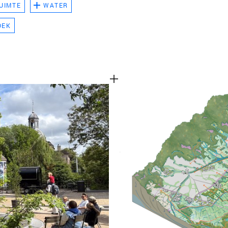
UIMTE
WATER
TEAM
OEK
CONT