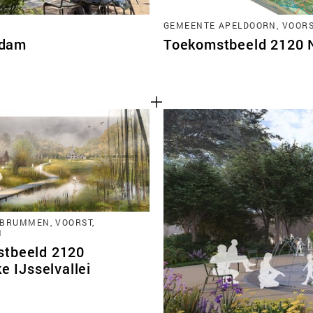
GEMEENTE APELDOORN, VOORST
rdam
Toekomstbeeld 2120 No
BRUMMEN, VOORST,
N
tbeeld 2120
ke IJsselvallei