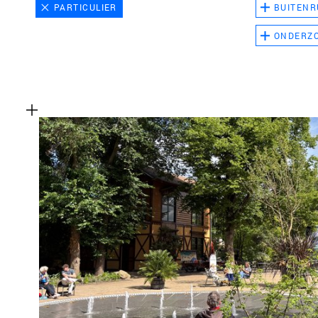
PARTICULIER
BUITENR
ONDERZ