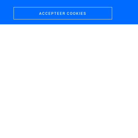
ACCEPTEER COOKIES
ZUID-HOLLAND
Energieperspectief Zuid-Holland
GROOT-AMMERS
OOST-VLAANDEREN
Inrichtingsplan
Windenergie E40-zone
Molenkade