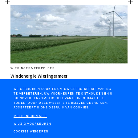
WIERINGERMEERPOLDER
Windenergie Wieringermeer
WE GEBRUIKEN COOKIES OM UW GEBRUIKERSERVARING
TE VERBETEREN, UW VOORKEUREN TE ONTHOUDEN EN U
DIENOVEREENKOMSTIG RELEVANTE INFORMATIE TE
TONEN. DOOR DEZE WEBSITE TE BLIJVEN GEBRUIKEN,
ACCEPTEERT U ONS GEBRUIK VAN COOKIES.
MEER INFORMATIE
WIJZIG VOORKEUREN
COOKIES WEIGEREN