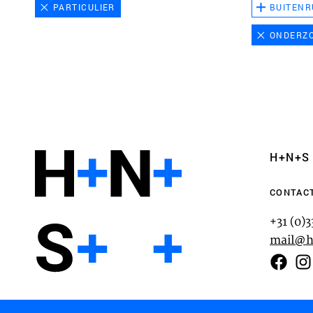
PARTICULIER
BUITENR
ONDERZ
Functionele cookies
Deze cookies zijn noodzakelijk voor het correct
van de website. Let op, deze cookies kun je niet
H+N+S
Analyse cookies
CONTAC
Dit stelt ons in staat om de prestaties van onze
+31 (0)
controleren en te verbeteren, evenals om anon
mail@h
gebruikerservaringen uit te voeren.
COOKIES & PRIVACY