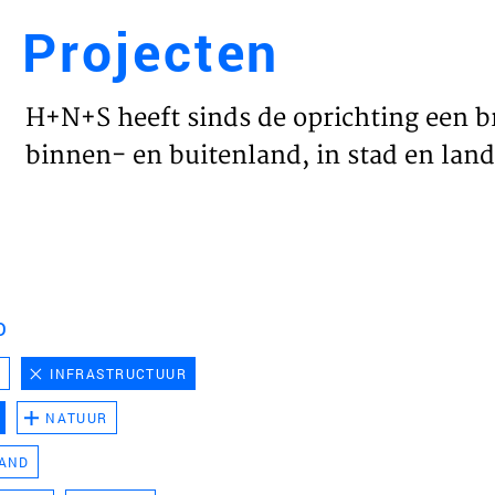
Projecten
Engl
H+N+S heeft sinds de oprichting een b
HOME
binnen- en buitenland, in stad en land 
PROJ
WERK
D
VISIE
D
INFRASTRUCTUUR
NATUUR
NIEU
LAND