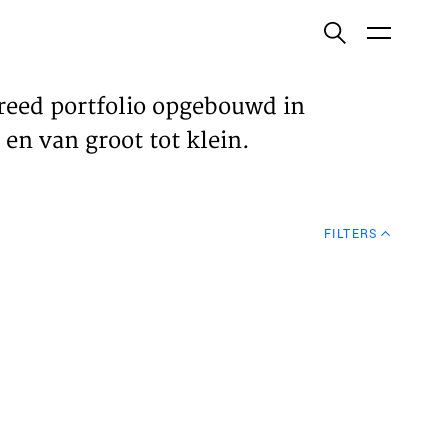
ish
reed portfolio opgebouwd in
en van groot tot klein.
ECTEN
FILTERS
VELDEN
WS